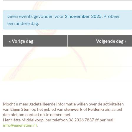
m
e
e
n
n
e
Geen events gevonden voor
2 november 2025
. Probeer
t
m
een andere dag.
e
e
n
n
«
Vorige dag
Volgende dag
»
S
t
e
V
a
i
r
e
c
w
h
s
a
N
n
a
d
v
Mocht u meer gedetailleerde informatie willen over de activiteiten
V
i
van
Eigen Stem
op het gebied van
stemwerk
of
Feldenkrais
, aarzel
i
g
dan niet om contact op te nemen met
e
Henriëtte Middelkoop, per telefoon 06 2326 7837 óf per mail
a
info@eigenstem.nl
.
w
t