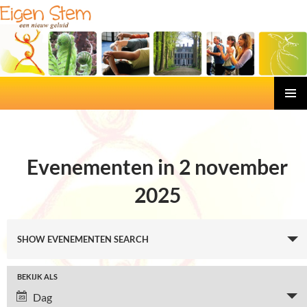
Eigen Stem
Ga
PRIMAI
naar
MENU
de
inhoud
Evenementen in 2 november
2025
E
v
SHOW EVENEMENTEN SEARCH
e
n
E
BEKIJK ALS
e
v
Dag