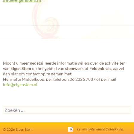
Mocht u meer gedetailleerde informatie willen over de activiteiten
van
Eigen Stem
op het gebied van
stemwerk
of
Feldenkrais
, aarzel
dan niet om contact op te nemen met
Henriëtte Middelkoop, per telefoon 06 2326 7837 óf per mail
info@eigenstem.nl
.
Zoeken
naar:
Een website van de Ontdekking.
© 2026
Eigen Stem