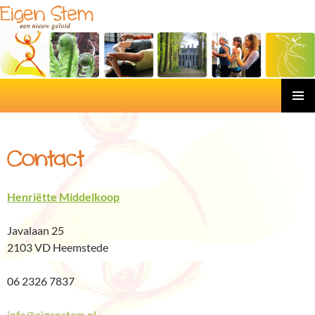
Eigen Stem
Ga
PRIMAI
naar
MENU
de
Contact
inhoud
Henriëtte Middelkoop
Javalaan 25
2103 VD Heemstede
06 2326 7837
info@eigenstem.nl